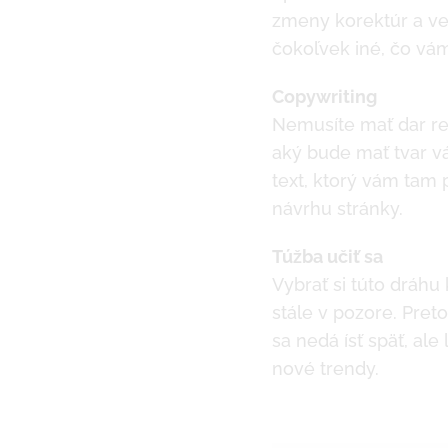
zmeny korektúr a ve
čokoľvek iné, čo vám 
Copywriting
Nemusíte mať dar reč
aký bude mať tvar vá
text, ktorý vám tam 
návrhu stránky.
Túžba učiť sa
Vybrať si túto dráhu
stále v pozore. Pret
sa nedá ísť späť, al
nové trendy.