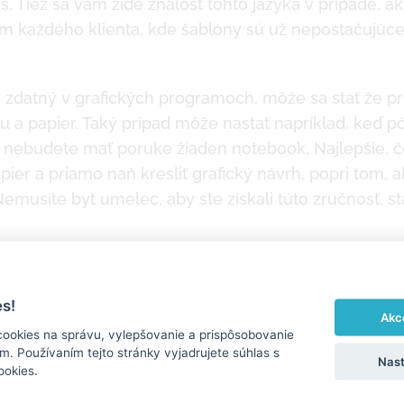
 Tiež sa vám zíde znalosť tohto jazyka v prípade, ak
m každého klienta, kde šablóny sú už nepostačujúce
 zdatný v grafických programoch, môže sa stať že pri
u a papier. Taký prípad môže nastať napríklad, keď 
a nebudete mať poruke žiaden notebook. Najlepšie, č
papier a priamo naň kresliť grafický návrh, popri tom,
Nemusíte byt umelec, aby ste získali túto zručnosť, s
programami
točne užitočná vec, ale ako váš návrh posunúť na iný
s!
ky z klasických grafických programov. Existuje hn
Akc
cookies na správu, vylepšovanie a prispôsobovanie
Photoshop a iné.
. Používaním tejto stránky vyjadrujete súhlas s
Nast
ookies.
ení