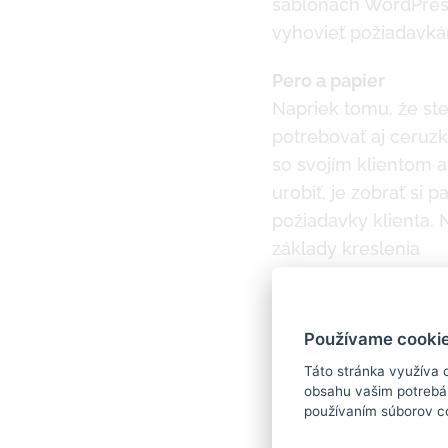
šablónach WordPress.
vyhovieť požiadavká
Pero a papier
Napriek tomu, že ste
potrebovať aj ceruzk
so svojím klientom 
urobiť, je zobrať si 
požiadavky klienta. 
základy kreslenia
Práca s grafickými 
Pero a papier je sku
Používame cookie
vám dopomôžu poznat
Táto stránka využíva 
Sketch, Illustrator, 
obsahu vašim potrebám
používaním súborov c
Rôznorodosť zariad