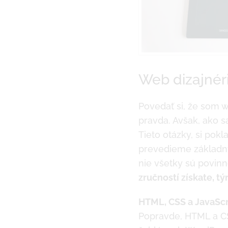
Web dizajnéri
Povedať si, že som w
pravda. Avšak, ako sa
Tieto otázky, si pokl
prevedieme základný
nie všetky sú povinn
zručností získate, t
HTML, CSS a JavaScr
Popravde, HTML a CSS