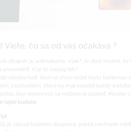
! Viete, čo sa od vás očakáva ?
eb dizajnér je jednoduché, však? Je dosť možné, že t
 presvedčiť, či je to naozaj tak?
adá väčšina ľudí, ktorí sa chcú vydať touto kariérnou
mi zručnosťami, ktoré by mal ovládať každý webdiz
osťou, bez niektorých sa môžete aj zaobísť. Myslite v
ým lepší budete.
ipt
 je základ každého dizajnéra, pokiaľ nechcete robiť