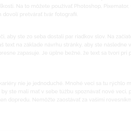
ľkosti. Na to môžete používať Photoshop, Pixemator,
dovolí pretvárať tvár fotografií.
i, aby ste zo seba dostali par riadkov slov. Na začiat
š text na základe návrhu stránky, aby ste následne v
presne zapasuje. Je úplne bežné, že text sa tvorí pri 
 kariéry nie je jednoduché. Mnohé veci sa tu rýchlo 
o by ste mali mať v sebe túžbu spoznávať nové veci, p
e len dopredu. Nemôžte zaostávať za vašimi rovesník