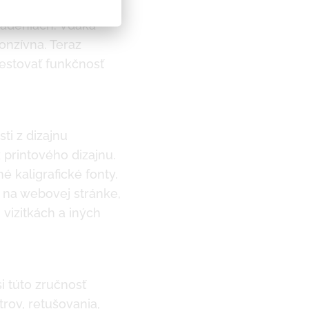
iach sa bude táto
riadeniach. Vďaka
ponzívna. Teraz
testovať funkčnosť
ti z dizajnu
 printového dizajnu.
é kaligrafické fonty.
ú na webovej stránke,
 vizitkách a iných
si túto zručnosť
trov, retušovania,