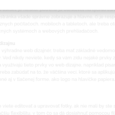
ky je veľmi dôležité myslieť na to, na akých zariaden
a taktiež je neskôr potrené ju otestovať na týchto za
a stránka všade správne zobrazuje a hlavne, či je res
znych počítačoch, mobiloch a tabletoch, ale treba o
ačných systémoch a webových prehliadačoch.
dizajnu
e výhradne web dizajnér, treba mať základné vedomos
. Veď nikdy neviete, kedy sa vám zídu nejaké prvky z
 využívajú tieto prvky vo web dizajne, napríklad písan
reba zabúdať na to, že väčšina vecí, ktoré sa aplikuj
é aj v tlačenej forme, ako logo na hlavičke papiera,
te viete editovať a upravovať fotky, ak nie mali by ste 
čšiu flexibilitu, v tom čo sa dá dosiahnuť pomocou fil