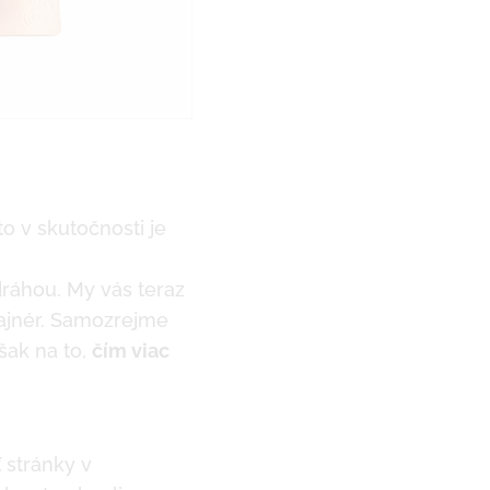
o v skutočnosti je
 dráhou. My vás teraz
ajnér. Samozrejme
šak na to,
čím viac
 stránky v