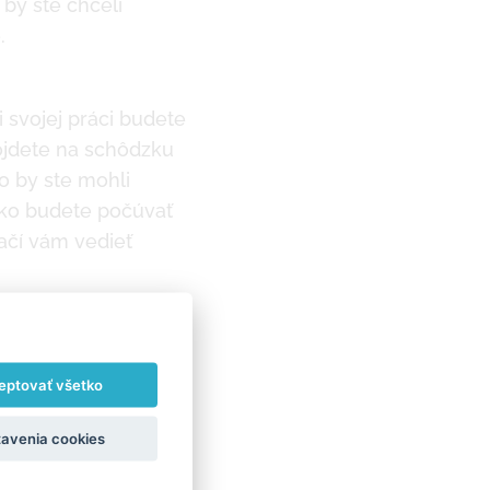
 by ste chceli
.
 svojej práci budete
pôjdete na schôdzku
o by ste mohli
 ako budete počúvať
tačí vám vedieť
 level? K tomuto
eď niekoľko –
eptovať všetko
avenia cookies