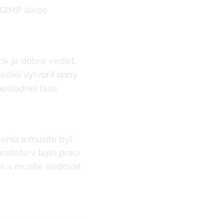
 GIMP alebo
ok je dobré vedieť,
edeli vytvoriť daný
poslednej fáze
menia a musíte byť
retože v tejto práci
mi a musíte sledovať