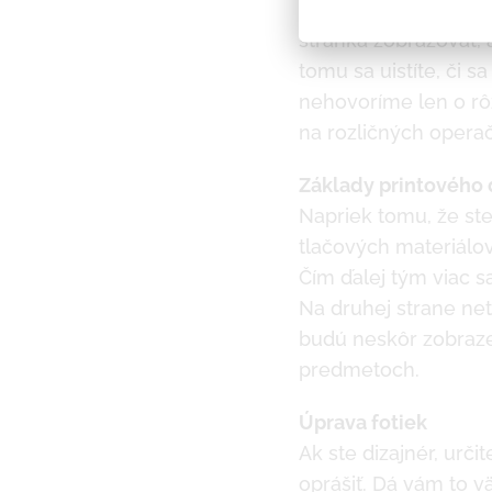
Pri navrhovaní strán
stránka zobrazovať, 
tomu sa uistíte, či s
nehovoríme len o rô
na rozličných oper
Základy printového 
Napriek tomu, že st
tlačových materiálov
Čím ďalej tým viac sa
Na druhej strane net
budú neskôr zobrazen
predmetoch.
Úprava fotiek
Ak ste dizajnér, urči
oprášiť. Dá vám to vä