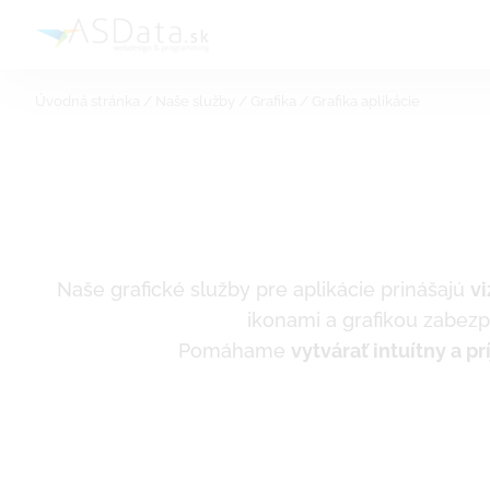
Skip
to
content
Úvodná stránka
/
Naše služby
/
Grafika
/
Grafika aplikácie
Naše grafické služby pre aplikácie prinášajú
vi
ikonami a grafikou zabezpe
Pomáhame
vytvárať intuítny a p