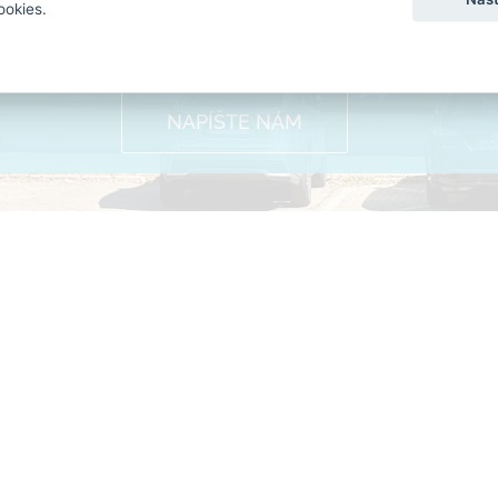
0903 434 587
ookies.
Štúrova 30, Nitra
NAPÍŠTE NÁM