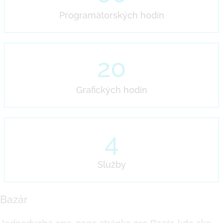
Programátorských hodín
20
Grafických hodín
4
Služby
Bazár