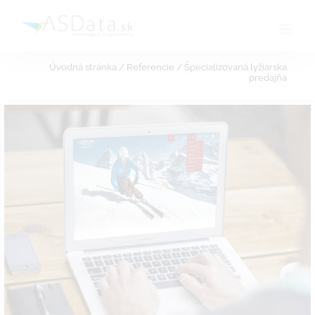
Skip
to
content
Úvodná stránka
/
Referencie
/
Špecializovaná lyžiarska
predajňa