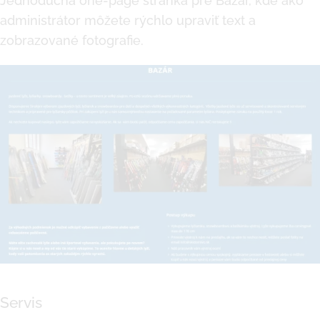
Jednoduchá one-page stránka pre Bazár, kde ako
administrátor môžete rýchlo upraviť text a
zobrazované fotografie.
Servis