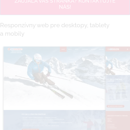
ZAUJALA VÁS STRÁNKA? KONTAKTUJTE
NÁS!
Responzívny web pre desktopy, tablety
a mobily