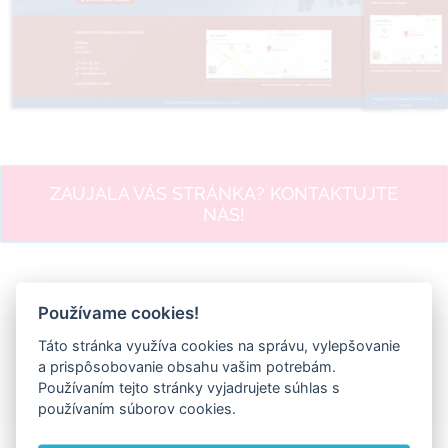
ZAUJALA VÁS STRÁNKA? KONTAKTUJTE
NÁS!
Používame cookies!
Ďakujeme za zdieľanie
Táto stránka využíva cookies na správu, vylepšovanie
a prispôsobovanie obsahu vašim potrebám.
Facebook
X
LinkedIn
Pinterest
Vk
Email
Používaním tejto stránky vyjadrujete súhlas s
používaním súborov cookies.