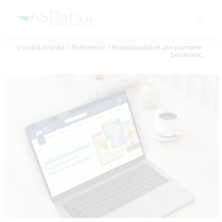
Skip
to
content
Úvodná stránka
/
Referencie
/
Mapaslovakia.sk ako poznanie
bez hraníc