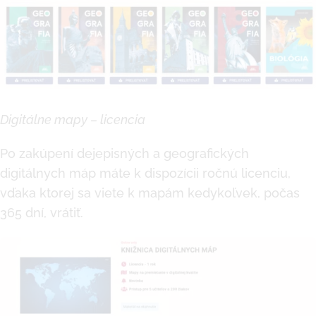
Digitálne mapy – licencia
Po zakúpení dejepisných a geografických
digitálnych máp máte k dispozícii ročnú licenciu,
vďaka ktorej sa viete k mapám kedykoľvek, počas
365 dní, vrátiť.