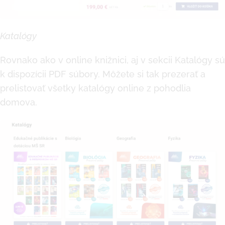
Katalógy
Rovnako ako v online knižnici, aj v sekcii Katalógy sú
k dispozícii PDF súbory. Môžete si tak prezerať a
prelistovať všetky katalógy online z pohodlia
domova.