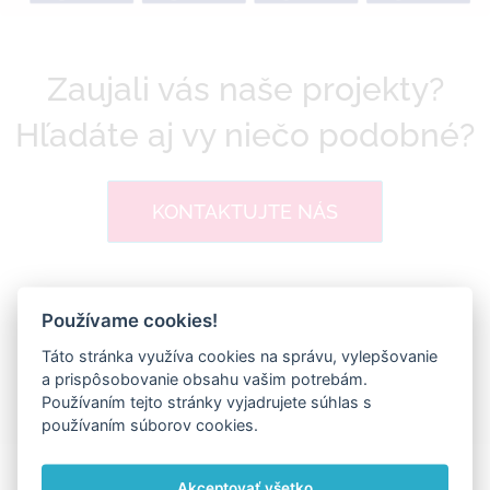
Zaujali vás naše projekty?
Hľadáte aj vy niečo podobné?
KONTAKTUJTE NÁS
Používame cookies!
Ďakujeme za zdieľanie
Táto stránka využíva cookies na správu, vylepšovanie
a prispôsobovanie obsahu vašim potrebám.
Facebook
X
LinkedIn
Pinterest
Vk
Email
Používaním tejto stránky vyjadrujete súhlas s
používaním súborov cookies.
Akceptovať všetko