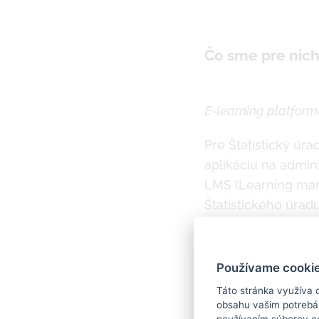
Čo sme pre nich 
E-learning platfor
Pre Štatistický úr
aplikáciu na admin
LMS (Learning man
Štatistického úradu
Slovensku a užívat
pripojenim na Micro
Používame cookie
Táto stránka využíva 
obsahu vašim potrebám
používaním súborov c