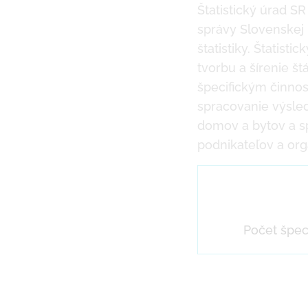
Štatistický úrad S
správy Slovenskej 
štatistiky. Štatisti
tvorbu a šírenie štá
špecifickým činnos
spracovanie výsled
domov a bytov a sp
podnikateľov a org
Počet špe