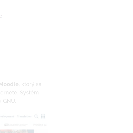
Moodle
, ktorý sa
ternete. Systém
ou GNU.