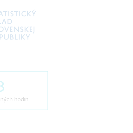
8
ných hodín