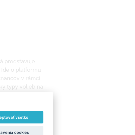
rá predstavuje
 Ide o platformu
tnancov v rámci
tky typy volieb na
ý protokol LDAP s
eptovať všetko
avenia cookies