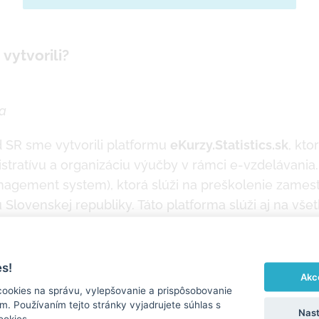
vytvorili?
ma
ad SR sme vytvorili platformu
eKurzy.Statistics.sk
, kto
istratívu a organizáciu výučby v rámci e-vzdelávania.
agement system), ktorá slúži na preškolenie zames
 Slovenskej republiky. Táto platforma slúži aj na vše
eľ sa do nej prihlasuje cez štandardizovaný aplikačn
soft Active Directory.
s!
Akc
cookies na správu, vylepšovanie a prispôsobovanie
. Používaním tejto stránky vyjadrujete súhlas s
Nast
ookies.