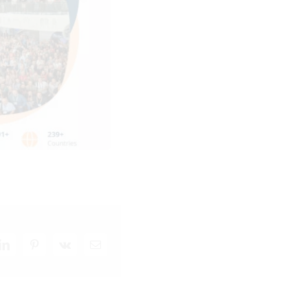
LinkedIn
Pinterest
Vk
Email