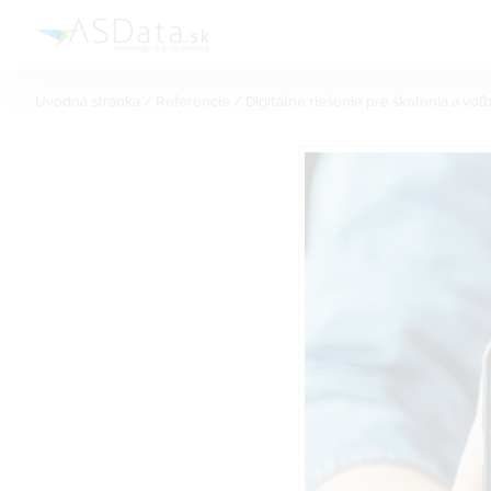
Skip
to
content
Úvodná stránka
/
Referencie
/
Digitálne riešenie pre školenia a voľ