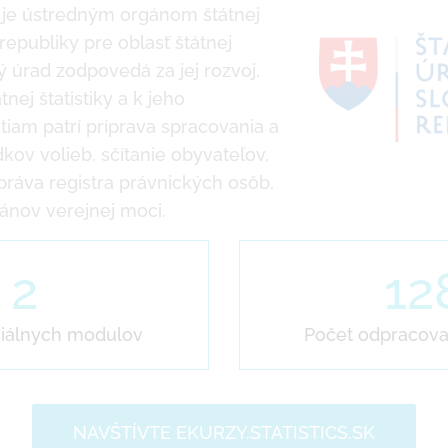
R je ústredným orgánom štátnej
republiky pre oblasť štátnej
cký úrad zodpovedá za jej rozvoj,
tnej štatistiky a k jeho
tiam patrí príprava spracovania a
kov volieb, sčítanie obyvateľov,
ráva registra právnických osôb,
ánov verejnej moci.
2
12
ciálnych modulov
Počet odpracova
NAVŠTÍVTE EKURZY.STATISTICS.SK