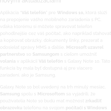
novými aktualizáciami
Aplikácia “
Váš telefón
” pre
Windows 10,
ktorá slúži
na prepojenie vášho mobilného zariadenia s PC,
vďaka ktorému si môžete spravovať telefón
pohodlnejšie cez váš počítač, ako napríklad sťahovať
a kopírovať obrázky, dokumenty linky, prezerať a
odosielať správy MMS a ďalšie.
Microsoft uzavrel
partnerstvo
so
Samsungom
s cieľom umožniť
volania
v aplikácii
Váš telefón
s Galaxy Note 10. Táto
funkcia by mala byť dostupná aj pre viacero
zariadení, ako je Samsung.
Galaxy Note 10 bol uvedený na trh minulý mesiac,
Samsung
spolu s
Microsoftom
sa vyjadrili, že
používatelia Note 10 budú mať možnosť
zrkadliť
obrazovku
telefónu na svojom
počítači s Windows