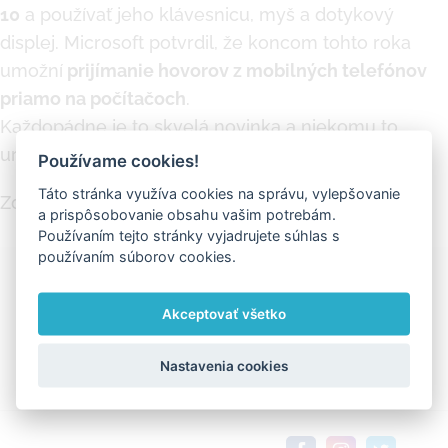
10
a používať jeho klávesnicu, myš a dotykový
displej. Microsoft potvrdil, že koncom tohto roka
umožní
prijímanie hovorov z mobilných telefónov
priamo na počítačoch
.
Každopádne je to skvelá novinka a niekomu to
určite uľahčí mnoho vecí.
Používame cookies!
Táto stránka využíva cookies na správu, vylepšovanie
Zdroje :
Pcrevue.sk
a
zdnet.com
a prispôsobovanie obsahu vašim potrebám.
Používaním tejto stránky vyjadrujete súhlas s
používaním súborov cookies.
Ďakujeme za zdieľanie
Akceptovať všetko
Facebook
X
LinkedIn
Pinterest
Vk
Email
Nastavenia cookies