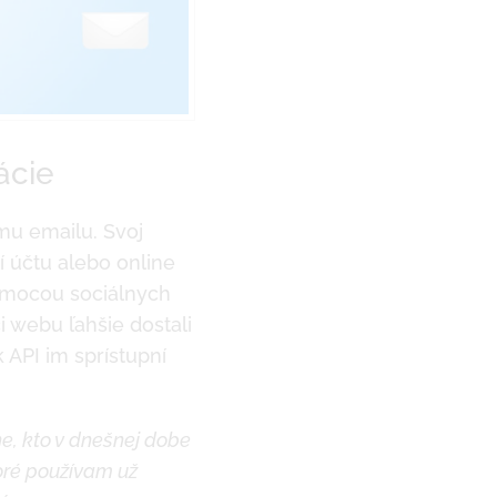
ácie
šmu emailu. Svoj
 účtu alebo online
pomocou sociálnych
i webu ľahšie dostali
 API im sprístupní
ne, kto v dnešnej dobe
oré používam už