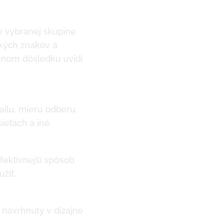
y vybranej skupine
ckých znakov a
ečnom dôsledku uvidí
ailu, mieru odberu,
ieťach a iné.
fektívnejší spôsob
užiť.
 navrhnutý v dizajne