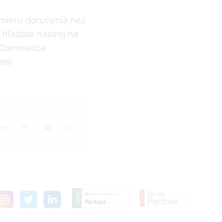
mieru doručenia než
ľ hľadáte
nástroj na
e-Commerce
rov.
LinkedIn
Pinterest
Vk
Email