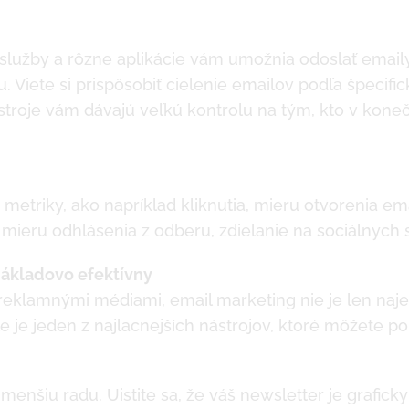
služby a rôzne aplikácie vám umožnia odoslať email
. Viete si prispôsobiť cielenie emailov podľa špecifi
stroje vám dávajú veľkú kontrolu na tým, kto v kon
 metriky, ako napríklad kliknutia, mieru otvorenia em
, mieru odhlásenia z odberu, zdielanie na sociálnych s
nákladovo efektívny
reklamnými médiami, email marketing nie je len naje
le je jeden z najlacnejších nástrojov, ktoré môžete po
nšiu radu. Uistite sa, že váš newsletter je graficky