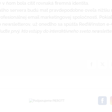
 v ňom bola cítiť rovnaká firemná identita.
ášho servera budú mať pravdepodobne oveľa nižšiu 
ofesionálnej email marketingovej spoločnosti. Pokia
e newsletterov
, už onedlho sa spúšťa RedWinston 
uďte prvý, kto vstúpy do interaktívneho sveta newslette
Facebook
X