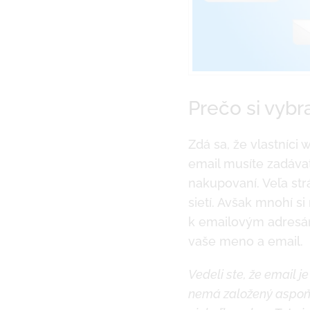
Prečo si vybr
Zdá sa, že vlastníci
email musíte zadávať
nakupovaní. Veľa st
sietí. Avšak mnohí si
k emailovým adresám.
vaše meno a email.
Vedeli ste, že email 
nemá založený aspoň 