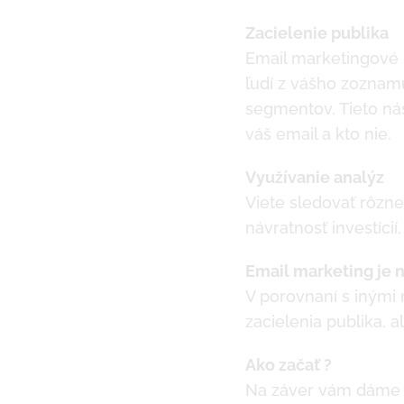
Zacielenie publika
Email marketingové 
ľudí z vášho zoznamu
segmentov. Tieto ná
váš email a kto nie.
Využívanie analýz
Viete sledovať rôzne
návratnosť investícií
Email marketing je 
V porovnaní s inými 
zacielenia publika, a
Ako začať ?
Na záver vám dáme me