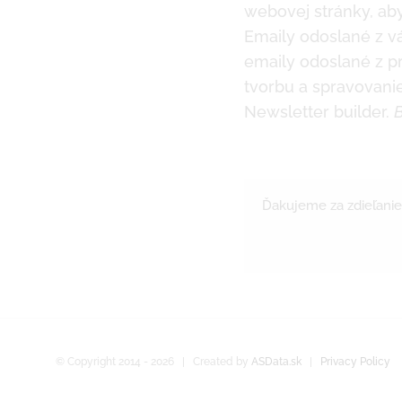
webovej stránky, aby
Emaily odoslané z v
emaily odoslané z pr
tvorbu a spravovani
Newsletter builder.
B
Ďakujeme za zdieľanie
© Copyright 2014 -
2026
| Created by
ASData.sk
|
Privacy Policy