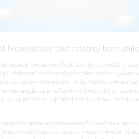
ať Newsletter ako nástroj komunik
 web stránok urobia čokolvek, len aby sa dostali k vá
 pri sťahovaní elektronických dokumentov, vytvorení
ránok je založených na tom, že sa môžete prihlásiť 
 neuvedomujú, že je to len kvôli tomu, aby sa vlastníc
 Ak sa príhlásite napríklad cez Facebook, Facebook
je najväčšou online sociálnou sieťou? Povedzme si úprim
jeden emailový účet. Ja osobne mám minimálne tri, kt