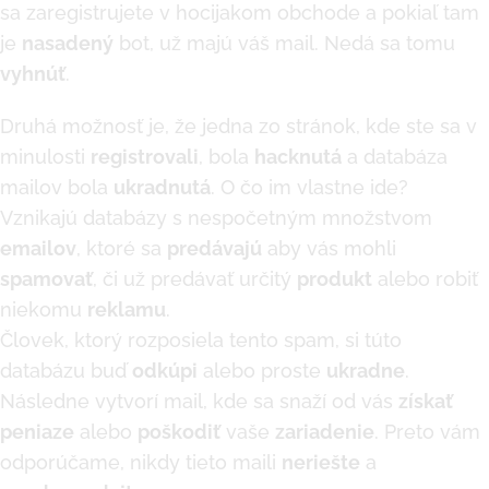
sa zaregistrujete v hocijakom obchode a pokiaľ tam
je
nasadený
bot, už majú váš mail. Nedá sa tomu
vyhnúť
.
Druhá možnosť je, že jedna zo stránok, kde ste sa v
minulosti
registrovali
, bola
hacknutá
a databáza
mailov bola
ukradnutá
. O čo im vlastne ide?
Vznikajú databázy s nespočetným množstvom
emailov
, ktoré sa
predávajú
aby vás mohli
spamovať
, či už predávať určitý
produkt
alebo robiť
niekomu
reklamu
.
Človek, ktorý rozposiela tento spam, si túto
databázu buď
odkúpi
alebo proste
ukradne
.
Následne vytvorí mail, kde sa snaží od vás
získať
peniaze
alebo
poškodiť
vaše
zariadenie
. Preto vám
odporúčame, nikdy tieto maili
neriešte
a