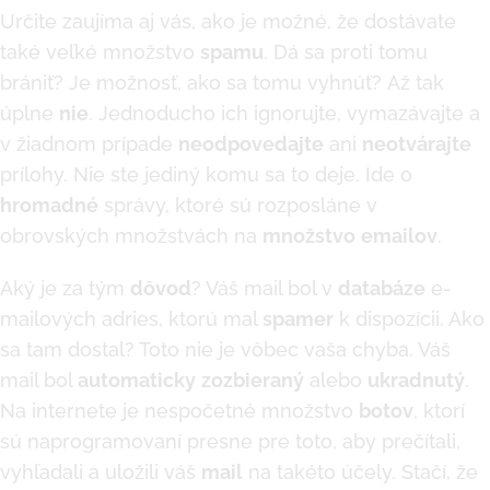
Určite zaujíma aj vás, ako je možné, že dostávate
také veľké množstvo
spamu
. Dá sa proti tomu
brániť? Je možnosť, ako sa tomu vyhnúť? Až tak
úplne
nie
. Jednoducho ich ignorujte, vymazávajte a
v žiadnom prípade
neodpovedajte
ani
neotvárajte
prílohy. Nie ste jediný komu sa to deje. Ide o
hromadné
správy, ktoré sú rozposláne v
obrovských množstvách na
množstvo
emailov
.
Aký je za tým
dôvod
? Váš mail bol v
databáze
e-
mailových adries, ktorú mal
spamer
k dispozícii. Ako
sa tam dostal? Toto nie je vôbec vaša chyba. Váš
mail bol
automaticky
zozbieraný
alebo
ukradnutý
.
Na internete je nespočetné množstvo
botov
, ktorí
sú naprogramovaní presne pre toto, aby prečítali,
vyhľadali a uložili váš
mail
na takéto účely. Stačí, že