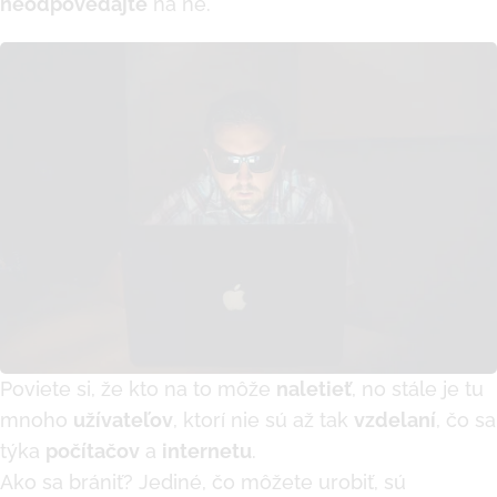
neodpovedajte
na ne.
Poviete si, že kto na to môže
naletieť
, no stále je tu
mnoho
užívateľov
, ktorí nie sú až tak
vzdelaní
, čo sa
týka
počítačov
a
internetu
.
Ako sa brániť? Jediné, čo môžete urobiť, sú