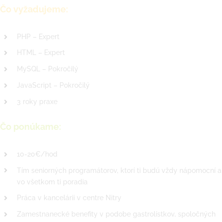
Čo vyžadujeme:
PHP – Expert
HTML – Expert
MySQL – Pokročilý
JavaScript – Pokročilý
3 roky praxe
Čo ponúkame:
10-20€/hod
Tím seniorných programátorov, ktorí ti budú vždy nápomocní a
vo všetkom ti poradia
Práca v kancelárii v centre Nitry
Zamestnanecké benefity v podobe gastrolístkov, spoločných