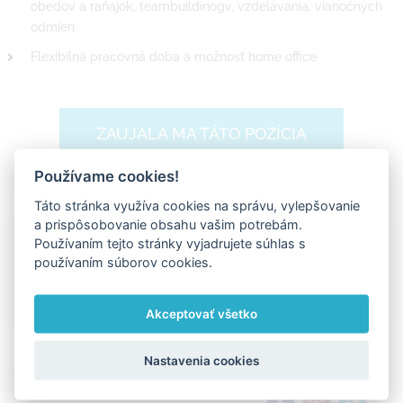
obedov a raňajok, teambuildinogv, vzdelávania, vianočných
odmien
Flexibilná pracovná doba a možnosť home office
ZAUJALA MA TÁTO POZÍCIA
Používame cookies!
Táto stránka využíva cookies na správu, vylepšovanie
a prispôsobovanie obsahu vašim potrebám.
Používaním tejto stránky vyjadrujete súhlas s
Ďakujeme za zdieľanie
používaním súborov cookies.
Facebook
X
LinkedIn
Pinterest
Vk
Email
Akceptovať všetko
Nastavenia cookies