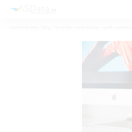
Skip
to
content
Úvodná stránka
/
Blog
/
Nový člen v tíme ASData – grafik, webdev