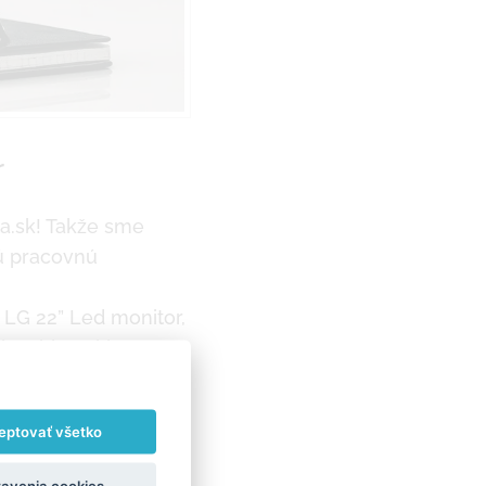
r
a.sk! Takže sme
nú pracovnú
 LG 22” Led monitor,
c tablet with
.
eptovať všetko
avenia cookies