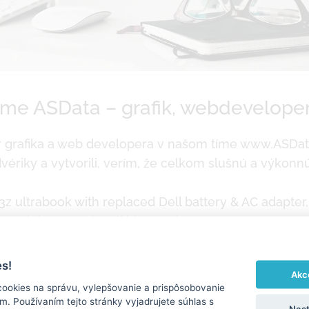
tíme ASData – grafik, webdevelope
grafika a web developera v našom tíme www.ASDat
ardvériky a vytvorili, verím, že celkom slušnú a výkon
z ultrabook with replaced Dell battery & AC adapter,
tooth keyboard, Dell bluetooth mouse & Trust graphi
owered by Dell docking station & ZALMAN cooling pad
s!
Akc
cookies na správu, vylepšovanie a prispôsobovanie
. Používaním tejto stránky vyjadrujete súhlas s
Nast