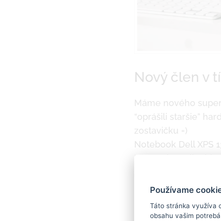
Nový člen v 
Máme nového super 
“oprášili staršie” h
zostavičku =)
Notebook Dell XPS 13
Rypo micro slim blue
graphic pen – all p
Používame cookie
Táto stránka využíva 
obsahu vašim potrebám