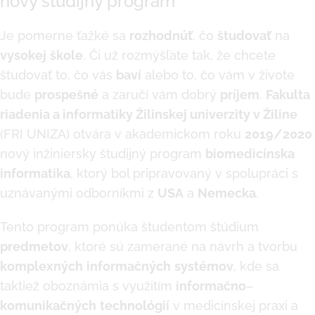
nový študijný program
Je pomerne ťažké sa
rozhodnúť
, čo
študovať
na
vysokej
škole
. Či už rozmýšľate tak, že chcete
študovať to, čo vás
baví
alebo to, čo vám v živote
bude
prospešné
a zaručí vám dobrý
príjem
.
Fakulta
riadenia a informatiky Žilinskej univerzity v Žiline
(FRI UNIZA) otvára v akademickom roku
2019/2020
nový inžiniersky študijný program
biomedicínska
informatika
, ktorý bol pripravovaný v spolupráci s
uznávanými odborníkmi z
USA
a
Nemecka
.
Tento program ponúka študentom štúdium
predmetov
, ktoré sú zamerané na návrh a tvorbu
komplexných
informačných
systémov
, kde sa
taktiež oboznámia s využitím
informačno
–
komunikačných
technológií
v medicínskej praxi a