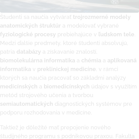
Študenti sa naučia vytvárať
trojrozmerné
modely
anatomických
štruktúr
a modelovať vybrané
fyziologické
procesy
prebiehajúce v
ľudskom
tele
.
Medzi ďalšie predmety, ktoré študenti absolvujú,
patria
databázy
a získavanie znalostí,
biomolekulárna
informatika
a
chémia
a
aplikovaná
informatika
v
preklinickej
medicíne
, v rámci
ktorých sa naučia pracovať so základmi analýzy
medicínských
a
biomedicínskych
údajov s využitím
metód strojového učenia a tvorbou
semiautomatických
diagnostických systémov pre
podporu rozhodovania v medicíne.
Taktiež je dôležité mať prepojenie nového
študijného programu s podnikovou praxou. Fakulta