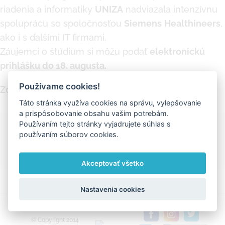
riadenia a informatiky
UNIZA
nadviazala intenzívnu
spoluprácu so spoločnosťou
Siemens
Healthineers
,
ako i s ďalšími IT firmami.
Záujemci o štúdium si môžu podať
elektronickú
prihlášku
do 18. augusta.
Používame cookies!
Zdroj :
Aktuality.sk
Táto stránka využíva cookies na správu, vylepšovanie
a prispôsobovanie obsahu vašim potrebám.
Používaním tejto stránky vyjadrujete súhlas s
Ďakujeme za zdieľanie
používaním súborov cookies.
Facebook
X
LinkedIn
Pinterest
Vk
Email
Akceptovať všetko
Nastavenia cookies
© Copyright 2014