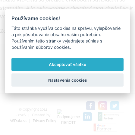
starnutím. A to nehovoríme o desaťročiach, dostať sa k
vám môže pokojne o pár rokov.“
Používame cookies!
Táto stránka využíva cookies na správu, vylepšovanie
Zdroje :
PcRevue
,
technologyreview.com
a prispôsobovanie obsahu vašim potrebám.
Používaním tejto stránky vyjadrujete súhlas s
používaním súborov cookies.
Ďakujeme za zdieľanie
Akceptovať všetko
Facebook
X
LinkedIn
Pinterest
Vk
Email
Nastavenia cookies
© Copyright 2014
-
2026
| Created by
ASData.sk
|
Privacy Policy