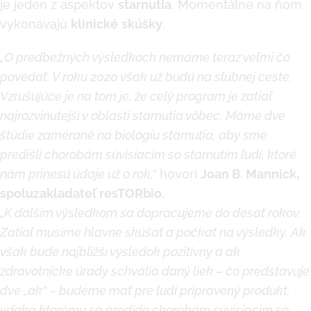
je jeden z aspektov
starnutia
. Momentálne na ňom
vykonávajú
klinické
skúšky
.
„O predbežných výsledkoch nemáme teraz veľmi čo
povedať. V roku 2020 však už budú na sľubnej ceste.
Vzrušujúce je na tom je, že celý program je zatiaľ
najrozvinutejší v oblasti starnutia vôbec. Máme dve
štúdie zamerané na biológiu starnutia, aby sme
predišli chorobám súvisiacim so starnutím ľudí, ktoré
nám prinesú údaje už o rok,“
hovorí
Joan B. Mannick,
spoluzakladateľ resTORbio.
„K ďalším výsledkom sa dopracujeme do desať rokov.
Zatiaľ musíme hlavne skúšať a počkať na výsledky. Ak
však bude najbližší výsledok pozitívny a ak
zdravotnícke úrady schvália daný liek – čo predstavuje
dve „ak“ – budeme mať pre ľudí pripravený produkt,
vďaka ktorému sa predíde chorobám súvisiacim so