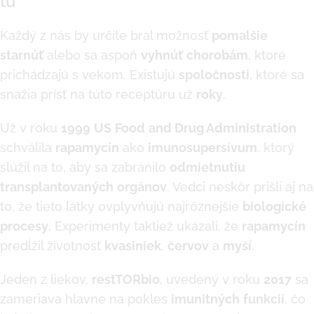
tu
Každý z nás by určite bral možnosť
pomalšie
starnúť
alebo sa aspoň
vyhnúť
chorobám
, ktoré
prichádzajú s vekom. Existujú
spoločnosti
, ktoré sa
snažia prísť na túto receptúru už
roky
.
Už v roku
1999
US
Food
and Drug Administration
schválila
rapamycín
ako
imunosupersívum
, ktorý
slúžil na to, aby sa zabránilo
odmietnutiu
transplantovaných
orgánov
. Vedci neskôr prišli aj na
to, že tieto látky ovplyvňujú najrôznejšie
biologické
procesy
. Experimenty taktiež ukázali, že
rapamycín
predĺžil životnosť
kvasiniek
,
červov
a
myší
.
Jeden z liekov,
restTORbio
, uvedený v roku
2017
sa
zameriava hlavne na pokles
imunitných
funkcií
, čo