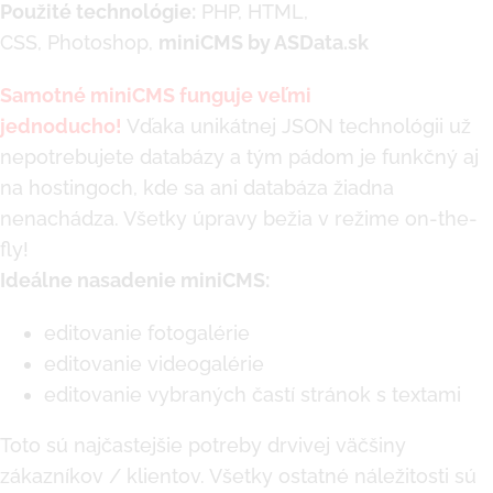
Použité technológie:
PHP, HTML,
CSS, Photoshop,
miniCMS by ASData.sk
Samotné miniCMS funguje veľmi
jednoducho!
Vďaka unikátnej JSON technológii už
nepotrebujete databázy a tým pádom je funkčný aj
na hostingoch, kde sa ani databáza žiadna
nenachádza. Všetky úpravy bežia v režime on-the-
fly!
Ideálne nasadenie miniCMS:
editovanie fotogalérie
editovanie videogalérie
editovanie vybraných častí stránok s textami
Toto sú najčastejšie potreby drvivej väčšiny
zákazníkov / klientov. Všetky ostatné náležitosti sú