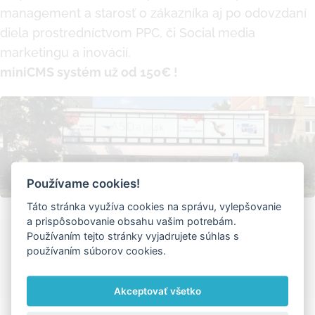
management a starosť o zákazníka aj po odovzdaní
diela prostredníctvom PPC, či Social media
marketingu a inovácií.
miniCMS systém už od 150€ !
Používame cookies!
Táto stránka využíva cookies na správu, vylepšovanie
a prispôsobovanie obsahu vašim potrebám.
Používaním tejto stránky vyjadrujete súhlas s
Ďakujeme za zdieľanie
používaním súborov cookies.
Facebook
X
LinkedIn
Pinterest
Vk
Email
Akceptovať všetko