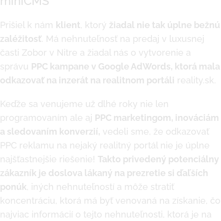
miniCMS
Prišiel k nám
klient
, ktorý
žiadal nie tak úplne bežnú
zaléžitosť
. Má nehnuteľnosť na predaj v luxusnej
časti Zobor v Nitre a žiadal nás o vytvorenie a
správu
PPC kampane v Google AdWords, ktorá mala
odkazovať na inzerát na realitnom portáli
reality.sk.
Keďže sa venujeme už dlhé roky nie len
programovaním ale aj
PPC marketingom, inováciám
a sledovaním konverzií,
vedeli sme, že odkazovať
PPC reklamu na nejaký realitný portál nie je úplne
najšťastnejšie riešenie!
Takto privedený potenciálny
zákazník je doslova lákaný na prezretie si ďaľších
ponúk
, iných nehnuteľností a môže stratiť
koncentráciu, ktorá má byť venovaná na získanie, čo
najviac informácií o tejto nehnuteľnosti, ktorá je na