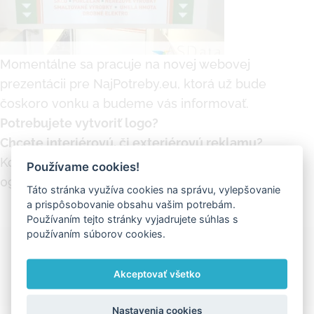
Momentálne sa pracuje na novej webovej
prezentácii pre NajPotreby.eu, ktorá už bude
čoskoro vonku a budeme vás informovať.
Potrebujete vytvoriť logo?
Chcete interiérovú, či exteriérovú reklamu?
Kontaktujte
info@asdata.sk
alebo telefonicky
Používame cookies!
0903434587
Táto stránka využíva cookies na správu, vylepšovanie
a prispôsobovanie obsahu vašim potrebám.
Používaním tejto stránky vyjadrujete súhlas s
používaním súborov cookies.
Ďakujeme za zdieľanie
Akceptovať všetko
Facebook
X
LinkedIn
Pinterest
Vk
Email
Nastavenia cookies