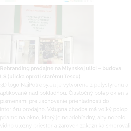
Rebranding predajne na Mlynskej ulici – budova
LŠ (ulička oproti starému Tescu)
3D logo NajPotreby.eu je vytvorené z polystyrénu a
aplikované nad pokladňou. Čiastočný polep okien s
písmenami pre zachovanie priehľadnosti do
interiéru predajne. Vstupná chodba má veľký polep
priamo na okne, ktorý je nepriehľadný, aby nebolo
vidno úložný priestor a zároveň zákazníka smerovali