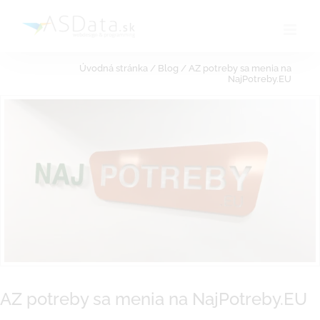
Skip
to
content
Úvodná stránka
/
Blog
/
AZ potreby sa menia na
NajPotreby.EU
AZ potreby sa menia na NajPotreby.EU