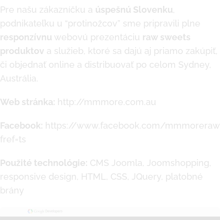
Pre našu zákazníčku a
úspešnú Slovenku
,
podnikateľku u “protinožcov” sme pripravili plne
responzívnu
webovú prezentáciu
raw sweets
produktov
a služieb, ktoré sa dajú aj priamo zakúpiť,
či objednať online a distribuovať po celom Sydney,
Austrália.
Web stránka:
http://mmmore.com.au
Facebook:
https://www.facebook.com/mmmorerawt
fref=ts
Použité technológie:
CMS Joomla, Joomshopping,
responsive design, HTML, CSS, JQuery, platobné
brány