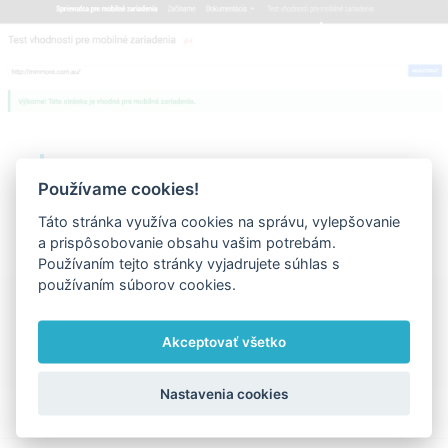
Responzívne web stránky, online
Používame cookies!
obchody už od 500€ –
ASData.sk
Táto stránka využíva cookies na správu, vylepšovanie
a prispôsobovanie obsahu vašim potrebám.
Používaním tejto stránky vyjadrujete súhlas s
používaním súborov cookies.
Ďakujeme za zdieľanie
Akceptovať všetko
Facebook
X
LinkedIn
Pinterest
Vk
Email
Nastavenia cookies