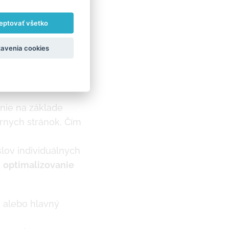
 domovskej stránky
eptovať všetko
avenia cookies
enie na základe
árnych stránok. Čím
lov individuálnych
e
optimalizovanie
 alebo hlavný