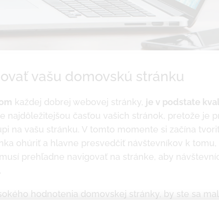
zovať vašu domovskú stránku
dom
každej dobrej webovej stránky,
je v podstate kva
e najdôležitejšou časťou vašich stránok, pretože je
úpi na vašu stránku. V tomto momente si začína tvoriť
nka ohúriť a hlavne presvedčiť návštevníkov k tomu, ž
musí prehľadne navigovať na stránke, aby návštevníc
.
ysokého hodnotenia domovskej stránky, by ste sa mal
ov, ako názov spoločnosti alebo obchodné meno, a k