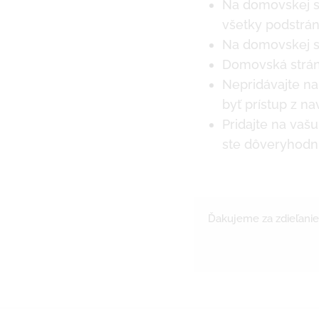
Na domovskej s
všetky podstrán
Na domovskej st
Domovská strán
Nepridávajte na
byť prístup z n
Pridajte na vaš
ste dôveryhodní
Ďakujeme za zdieľanie