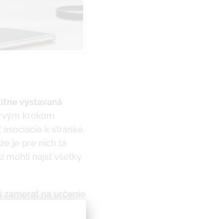
litne vystavaná
 prvým krokom
 asociácie k stránke.
e je pre nich tá
i mohli nájsť všetky
i zamerať na určenie
ľúčové slová, ktoré