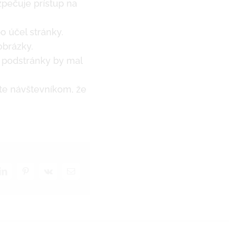
pečuje prístup na
o účel stránky.
obrázky.
 podstránky by mal
te návštevníkom, že
LinkedIn
Pinterest
Vk
Email