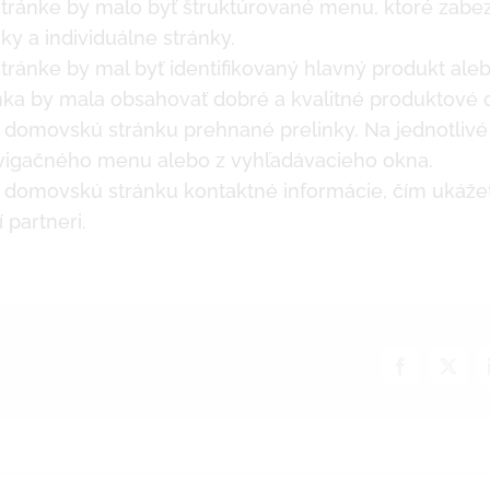
tránke by malo byť štruktúrované menu, ktoré zabez
ky a individuálne stránky.
ránke by mal byť identifikovaný hlavný produkt aleb
ka by mala obsahovať dobré a kvalitné produktové 
 domovskú stránku prehnané prelinky. Na jednotlivé
avigačného menu alebo z vyhľadávacieho okna.
u domovskú stránku kontaktné informácie, čím ukáže
 partneri.
Facebook
X