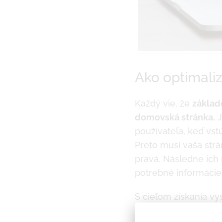
Ako optimali
Každý vie, že
zákla
domovská stránka.
J
používateľa, keď vst
Preto musí vaša strá
pravá. Následne ich 
potrebné informácie
S cieľom získania v
vyhľadávacích výraz